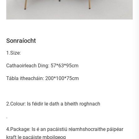
Sonraíocht
1.Size:
Cathaoirleach Ding: 57*63*95cm
Tábla itheacháin: 200*100*75cm
2.Colour: Is féidir le dath a bheith roghnach
.
4.Package: Is é an pacáistiú réamhshocraithe páipéar
kraft le pacáiste mboilgeog