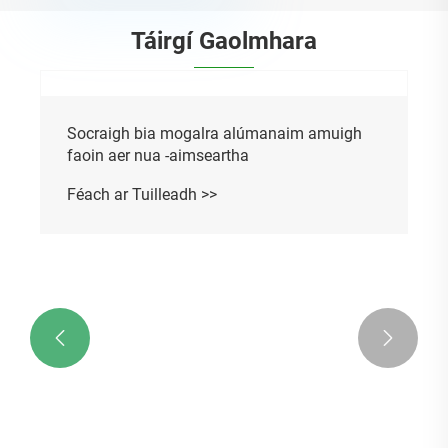
Táirgí Gaolmhara

