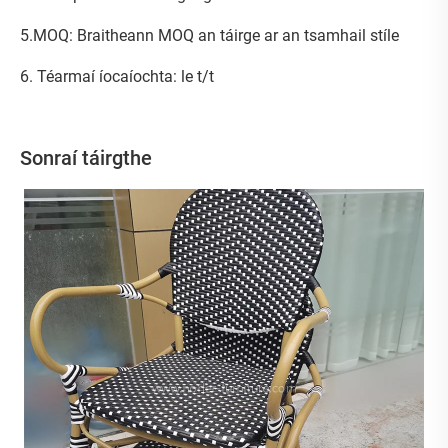
5.MOQ: Braitheann MOQ an táirge ar an tsamhail stíle
6. Téarmaí íocaíochta: le t/t
Sonraí táirgthe