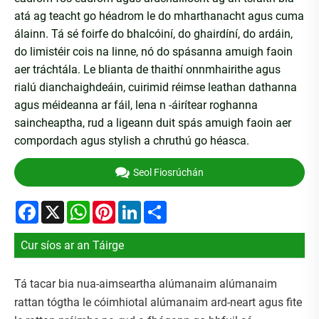
atá ag teacht go héadrom le do mharthanacht agus cuma
álainn. Tá sé foirfe do bhalcóiní, do ghairdíní, do ardáin,
do limistéir cois na linne, nó do spásanna amuigh faoin
aer tráchtála. Le blianta de thaithí onnmhairithe agus
rialú dianchaighdeáin, cuirimid réimse leathan dathanna
agus méideanna ar fáil, lena n -áirítear roghanna
saincheaptha, rud a ligeann duit spás amuigh faoin aer
compordach agus stylish a chruthú go héasca.
Seol Fiosrúchán
Facebook
X
WhatsApp
Pinterest
LinkedIn
Share
Cur síos ar an Táirge
Tá tacar bia nua-aimseartha alúmanaim alúmanaim
rattan tógtha le cóimhiotal alúmanaim ard-neart agus fite