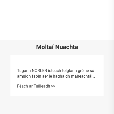
Socraigh bia mogalra alúmanaim amuigh
faoin aer nua -aimseartha
Féach ar Tuilleadh >>
Moltaí Nuachta