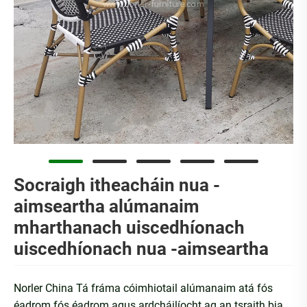
Socraigh itheacháin nua -
aimseartha alúmanaim
mharthanach uiscedhíonach
uiscedhíonach nua -aimseartha
Norler China Tá fráma cóimhiotail alúmanaim atá fós
éadrom fós éadrom agus ardcháilíocht ag an tsraith bia