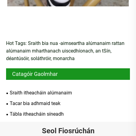
Hot Tags: Sraith bia nua -aimseartha alúmanaim rattan
alúmanaim mharthanach uiscedhíonach, an tSín,
déantúsóir, soláthróir, monarcha
Catagóir Gaolmhar
Sraith itheacháin alúmanaim
Tacar bia adhmaid teak
Tábla itheacháin síneadh
Seol Fiosrúchán