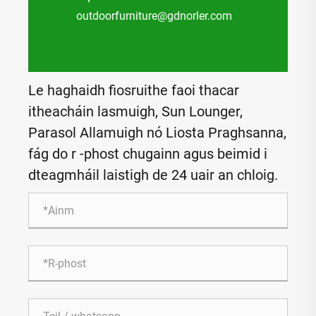
outdoorfurniture@gdnorler.com
Le haghaidh fiosruithe faoi thacar
itheacháin lasmuigh, Sun Lounger,
Parasol Allamuigh nó Liosta Praghsanna,
fág do r -phost chugainn agus beimid i
dteagmháil laistigh de 24 uair an chloig.