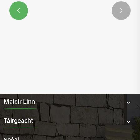


Tugann NORLER isteach tolglann gréine só
amuigh faoin aer le haghaidh maireachtála
nua-aimseartha lasmuigh
Féach ar Tuilleadh >>
Maidir Linn
Táirgeacht
Scéal