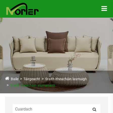
Baile
Táirgeacht
Sraith itheacháin lasmuigh
Sraith itheacháin alúmanaim