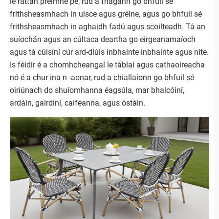
le rattan préimhe pe, rud a fhágann go bhfuil sé
frithsheasmhach in uisce agus gréine, agus go bhfuil sé
frithsheasmhach in aghaidh fadú agus scoilteadh. Tá an
suíochán agus an cúltaca deartha go eirgeanamaíoch
agus tá cúisíní cúr ard-dlúis inbhainte inbhainte agus nite.
Is féidir é a chomhcheangal le táblaí agus cathaoireacha
nó é a chur ina n -aonar, rud a chiallaíonn go bhfuil sé
oiriúnach do shuíomhanna éagsúla, mar bhalcóiní,
ardáin, gairdíní, caiféanna, agus óstáin.