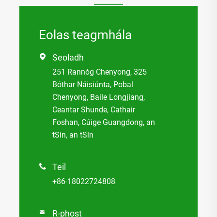
Eolas teagmhála
Seoladh

251 Rannóg Chenyong, 325
Bóthar Náisiúnta, Pobal
Chenyong, Baile Longjiang,
Ceantar Shunde, Cathair
Foshan, Cúige Guangdong, an
tSín, an tSín
Teil

+86-18022724808
R-phost
