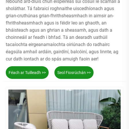
rebound ard-dlúis chun eispéireas suí cosúil le scamall a
sholáthar. Tá fabraicí roghnaithe uiscedhíonach agus
grian-cruthúnas grian-fhrithsheasmhach in aimsir an-
fhrithsheasmhach agus is féidir leo an ghaoth, an
bháisteach agus an ghrian a sheasamh, agus dath a
choinneáil ar feadh i bhfad. Tá an dearadh uathúil
tacaíochta eirgeanamaíochta oiriúnach do radhairc
éagsúla amhail ardáin, gairdíní, balcóiní, agus linnte, ag
cur dath iontach ar do spás amuigh faoin aer!
Féach ar Tuilleadh >>
Seol Fiosrúchán >>