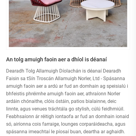
An tolg amuigh faoin aer a dhíol is déanaí
Dearadh Tolg Allamuigh Díolachán is déanaí Dearadh
Faisin sa tSín Troscán Allamuigh Norler, Ltd - Spásanna
amuigh faoin aer a ardú ar fud an domhain ag speisialú i
bhfeistis phréimhe amuigh faoin aer, athraíonn Norler
ardáin chónaithe, clóis óstáin, patios bialainne, deic
linnte, agus venues tráchtála go stylish, cúlú feidhmiúil.
Feabhsaíonn ár réitigh iontaofa ar fud an domhain ionaid
só, airíonna cois farraige, lounges corparáideacha, agus
spásanna imeachtaí le píosaí buan, deartha ar aghaidh.