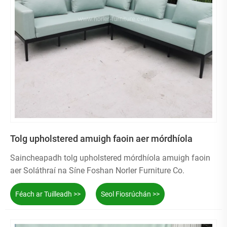
Tolg upholstered amuigh faoin aer mórdhíola
Saincheapadh tolg upholstered mórdhíola amuigh faoin
aer Soláthraí na Síne Foshan Norler Furniture Co.
Féach ar Tuilleadh >>
Seol Fiosrúchán >>