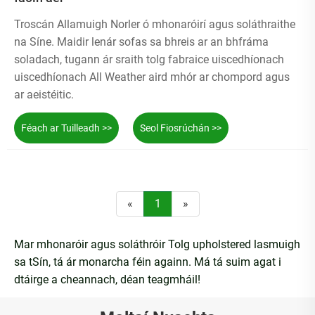
Troscán Allamuigh Norler ó mhonaróirí agus soláthraithe
na Síne. Maidir lenár sofas sa bhreis ar an bhfráma
soladach, tugann ár sraith tolg fabraice uiscedhíonach
uiscedhíonach All Weather aird mhór ar chompord agus
ar aeistéitic.
Féach ar Tuilleadh >>
Seol Fiosrúchán >>
«
1
»
Mar mhonaróir agus soláthróir Tolg upholstered lasmuigh
sa tSín, tá ár monarcha féin againn. Má tá suim agat i
dtáirge a cheannach, déan teagmháil!