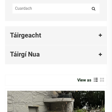
Táirgeacht
Táirgí Nua
View as