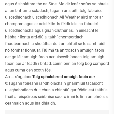
agus ó sholáthraithe na Síne. Maidir lenár sofas sa bhreis
ar an bhfráma soladach, tugann ár sraith tolg fabraice
uiscedhíonach uiscedhíonach All Weather aird mhór ar
chompord agus ar aeistéitic. Is féidir leis na fabraicí
uiscedhíonacha agus grian-cruthúnas, in éineacht le
hábhair líonta ard-dlúis, taithí chompordach
fhadtéarmach a sholáthar duit an bhfuil sé te samhraidh
nó fómhar fionnuar. Fiú má tá an troscán amuigh faoin
aer go léir amuigh faoin aer uiscedhíonach tolg amuigh
faoin aer ar feadh i bhfad, coinníonn an tolg bog compord
agus cuma den scoth fós.
An ... s'againne
Tolg upholstered amuigh faoin aer
®
Tugann foireann iar-dhíolacháin ghairmiúil tacaíocht
uileghabhálach duit chun a chinntiú gur féidir leat taithí a
fháil ar eispéireas seirbhíse saor ó imní le linn an phróisis
ceannaigh agus ina dhiaidh.