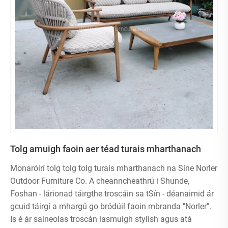
Tolg amuigh faoin aer téad turais mharthanach
Monaróirí tolg tolg tolg turais mharthanach na Síne Norler
Outdoor Furniture Co. A cheanncheathrú i Shunde,
Foshan - lárionad táirgthe troscáin sa tSín - déanaimid ár
gcuid táirgí a mhargú go bródúil faoin mbranda "Norler".
Is é ár saineolas troscán lasmuigh stylish agus atá