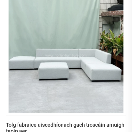
Tolg fabraice uiscedhíonach gach troscáin amuigh
faoin aer