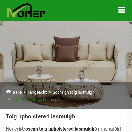
Baile
Táirgeacht
Socraigh tolg lasmuigh
Tolg upholstered lasmuigh
Tolg upholstered lasmuigh
Norler®
troscán tolg upholstered lasmuigh
ó mhonaróirí