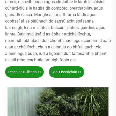
aimsir, uiscedhíonach agus clúdaithe le lámh le cúisíní
cúr ard-dlúis le haghaidh compord, breathability, agus
glanadh éasca. Mar gheall ar a fhráma láidir agus
cobhsaí tá sé oiriúnach do éagsúlacht spásanna
lasmuigh, lena n -áirítear balcóiní, patios, gairdíní, agus
linnte. Bainimid úsáid as ábhair ardcháilíochta,
neamhdhíobhálach don chomhshaol agus coinnímid rialú
dian ar cháilíocht chun a chinntiú go bhfuil gach tolg
álainn agus buan, rud a ligeann duit taitneamh a bhaint
as stíl mhaireachtála amuigh faoin aer.
Féach ar Tuilleadh >>
Seol Fiosrúchán >>