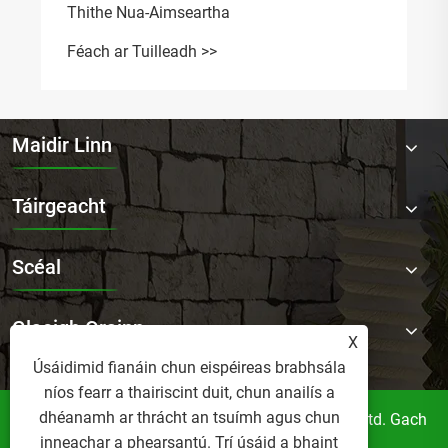
Maidir Linn
Táirgeacht
Scéal
Glaoigh Orainn
X
Úsáidimid fianáin chun eispéireas brabhsála
níos fearr a thairiscint duit, chun anailís a
dhéanamh ar thrácht an tsuímh agus chun
Cóipcheart © 2025 Foshan Norler Furniture Co., Ltd. Gach
inneachar a phearsantú. Trí úsáid a bhaint
ceart ar cosaint.