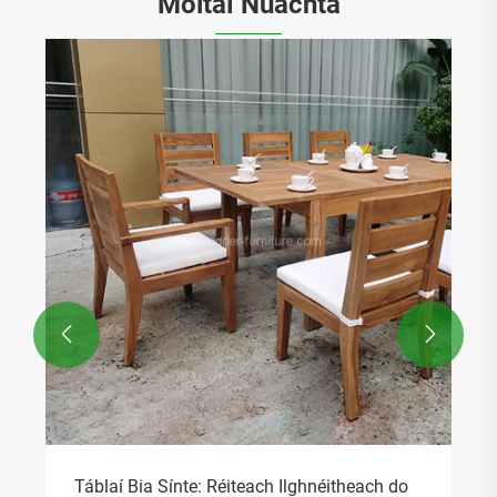
Moltaí Nuachta
Cén Fáth a bhfuil Bia Teak Wood Socraigh
an Rogha is Fearr le haghaidh Troscán Fada
Buan
Féach ar Tuilleadh >>

