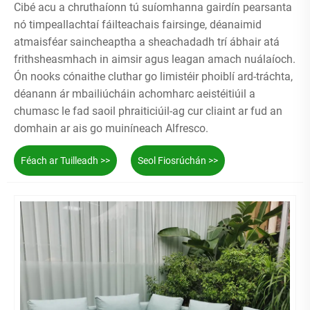
Cibé acu a chruthaíonn tú suíomhanna gairdín pearsanta
nó timpeallachtaí fáilteachais fairsinge, déanaimid
atmaisféar saincheaptha a sheachadadh trí ábhair atá
frithsheasmhach in aimsir agus leagan amach nuálaíoch.
Ón nooks cónaithe cluthar go limistéir phoiblí ard-tráchta,
déanann ár mbailiúcháin achomharc aeistéitiúil a
chumasc le fad saoil phraiticiúil-ag cur cliaint ar fud an
domhain ar ais go muiníneach Alfresco.
Féach ar Tuilleadh >>
Seol Fiosrúchán >>