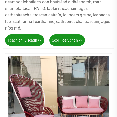
neamhdhíobhálach don bhuiséad a dhéanamh, mar
shampla tacair PATIO, táblaí itheacháin agus
cathaoireacha, troscán gairdín, loungers gréine, leapacha
lae, scáthanna fearthainne, cathaoireacha luascáin, agus
níos mó.
Féach ar Tuilleadh >>
Seol Fiosrúchán >>