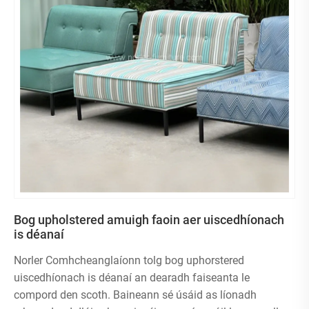
Bog upholstered amuigh faoin aer uiscedhíonach
is déanaí
Norler Comhcheanglaíonn tolg bog uphorstered
uiscedhíonach is déanaí an dearadh faiseanta le
compord den scoth. Baineann sé úsáid as líonadh