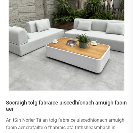
Socraigh tolg fabraice uiscedhíonach amuigh faoin
aer
An tSín Norler Tá an tolg fabraice uiscedhíonach amuigh
faoin aer crafáilte ó fhabraic atá frithsheasmhach in