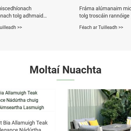
úmanaim miotail tacar
Troscán gairdín lasmu
cáin rannóige
rattan tolg wicker tolg
uilleadh >>
Féach ar Tuilleadh >>
Moltaí Nuachta