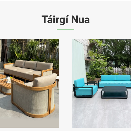
Táirgí Nua