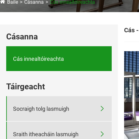
Baile
Cásanna
Cás innealtóireachta
Cás -
Cásanna
Cás innealtóireachta
Táirgeacht

Socraigh tolg lasmuigh

Sraith itheacháin lasmuigh