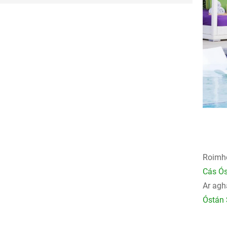
Roimhe
Cás Ós
Ar agh
Óstán 