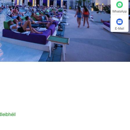
WhatsApp
E-Mail
leibhéil