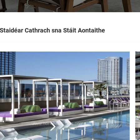
Staidéar Cathrach sna Stáit Aontaithe