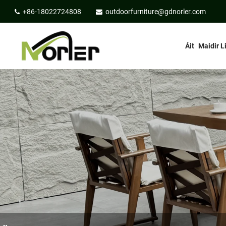
+86-18022724808
outdoorfurniture@gdnorler.com
Áit
Maidir L