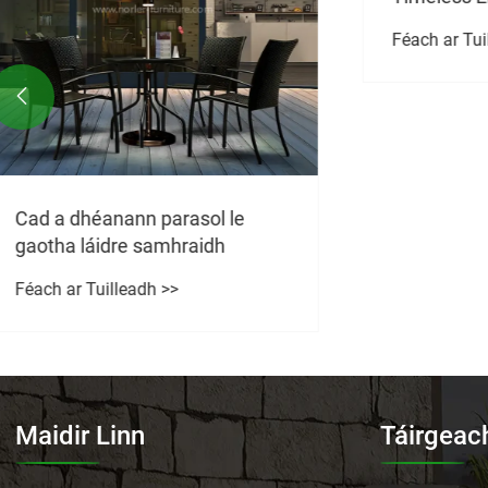
chuig Spásanna Nua-
Féach ar Tuilleadh >>
Aimseartha Lasmuigh

Cén fáth 
cathaoire
faoin aer
Féach ar T
Maidir Linn
Táirgeac