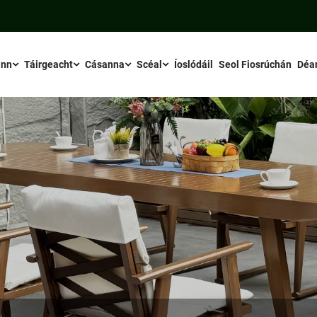
inn
Táirgeacht
Cásanna
Scéal
Íoslódáil
Seol Fiosrúchán
Déa