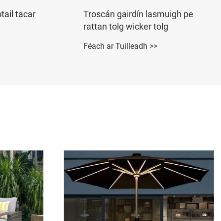
igh pe
Gairdín troscáin PATIO
lasmuigh tolg tolg tolg tolg
Féach ar Tuilleadh >>