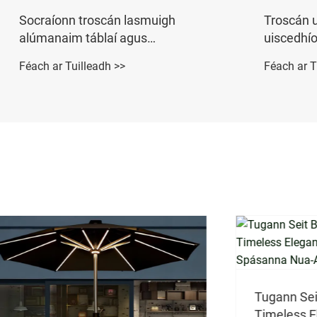
Troscán uiscedhíonach
Fráma al
uiscedhíonach tolg adhmaid
tolg tros
adhmaid
Féach ar Tuilleadh >>
Féach ar T
Tugann Seit Bia Allamuigh Teak
Timeless Elegance Nádúrtha