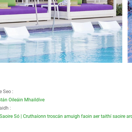
 Seo :
tán Oileáin Mhaildíve
aidh :
Saoire Só | Cruthaíonn troscán amuigh faoin aer taithí saoire ard