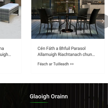

sol
An bhfuil Teak Wood i ndáiríre
h chun
an curadh ceannais do do tolg
la
lasmuigh
Féach ar Tuilleadh >>
h agus
Glaoigh Orainn