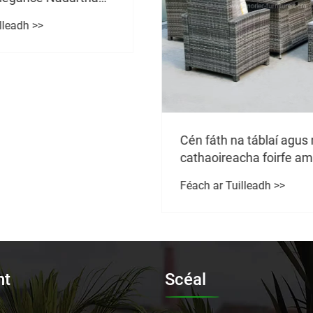
na táblaí agus na
Cén Fáth a Bhfuil Para
acha foirfe amuigh
Allamuigh Riachtanac
 a roghnú do do spás?
Spásanna Maireachtá
uilleadh >>
Féach ar Tuilleadh >>
Lasmuigh compordac
Stylish a Chruthú
ht
Scéal